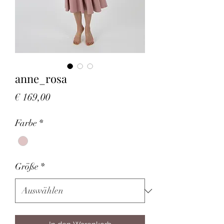
anne_rosa
Preis
€ 169,00
Farbe
*
Größe
*