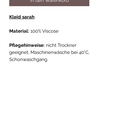
In den Warenkorb
Kleid sarah
Material:
100% Viscose
Pflegehinweise:
nicht Trockner
geeignet, Maschinenwäsche bei 40°C,
Schonwaschgang.
Größen Details:
Größe
Brust
Taille
Hüfte
XS/34
82 cm
65 cm
88 cm
S/36
86 cm
69 cm
93 cm
M/38
90 cm
73 cm
97 cm
L/40
94 cm
78 cm
101 cm
XL/42
98 cm
82 cm
105 cm
Bei weiteren Fragen stehe ich gern
im Chat zur Verfügung!